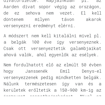
divatőrületbe. Napjainkban pl. az
Aarden divat söpör végig az országon,
de ez sehova nem vezet. El kell
döntenem milyen távon akarok
versenyezni eredményt elérni.
A módszert nem kell kitalálni mivel pl.
a belgák 100 éve így versenyeznek.
Csak ott versenyeztetik galambjaikat
ahová valók, ahol egyenlők az esélyek.
Nem fordulhatott elő az elmúlt 50 évben
hogy Janssenék Emil Denys-el
versenyezzenek pedig mindketten belgák.
Nálunk természetesen így van és a
kerületek erőltetik a 150-900 km-ig az
összevont csapatbajnokságot. Mivel az
indulók többsége jól akar szerepelni a