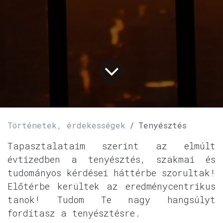
Történetek, érdekességek
Tenyésztés
Tapasztalataim szerint az elmúlt
évtizedben a tenyésztés, szakmai és
tudományos kérdései háttérbe szorultak!
Előtérbe kerültek az eredménycentrikus
tanok! Tudom Te nagy hangsúlyt
fordítasz a tenyésztésre.