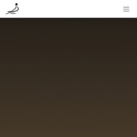
Kihagyás és továbblépés a tartalomhoz