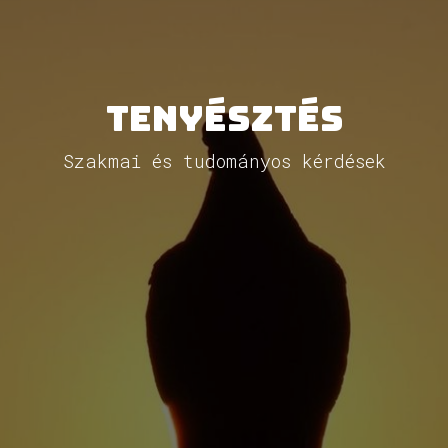
Tenyésztés
Szakmai és tudományos kérdések