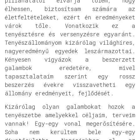
pillanatától elvárja tőlem, hogy
élhessen, biztosítsam számára az
életfeltételeket, ezért én eredményeket
várok tőle. Vonatkozik ez a
tenyésztésre és versenyzésre egyaránt.
Tenyészállományom kizárólag világhíres,
nagyeredményű egyedek leszármazottai.
Kényesen vigyázok a beszerzett
galambok eredetére, mivel
tapasztalataim szerint egy rossz
beszerzés évekre visszavetheti egy
állomány eredményeit, fejlődését.
Kizárólag olyan galambokat hozok a
tenyészetbe amelyekkel céljaim, terveim
vannak! Egy-egy vonal megerősítésére.
Soha nem kerültem bele egy-egy