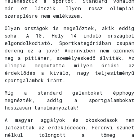
felemésztik a sportot. Standard vonalon
már ez látszik. Ilyen rossz olimpiai
szereplésre nem emlékszem.
Olyan országok is megelőztek, akik eddig
soha. A 10. Hely 14 induló országból
elgondolkodtató. Sportkategóriában csupán
dereng ez a jövő! Amennyiben nem szűnnek
meg a pitiáner, személyeskedő álviták. Az
olimpia megmutatta milyen óriási az
érdeklődés a kiváló, nagy teljesítményű
sportgalambok iránt.
Míg a standard galambokat épphogy
megnézték, addig a sportgalambokat
hosszasan tanulmányozták!
A magyar aggályok és okoskodások nem
látszottak az érdeklődésen. Percnyi szünet
nélkül tolongott a tömeg a