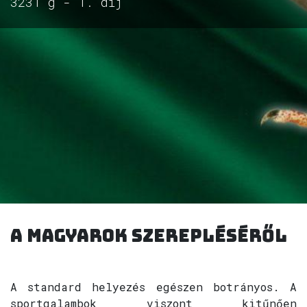
3231 g - 1. díj
A magyarok szerepléséről
A standard helyezés egészen botrányos. A
sportgalambok viszont kitűnően