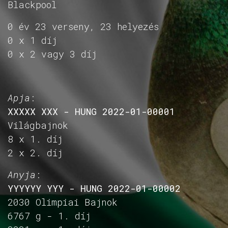
Blackpool
0 év 23 verseny, 23 helyezés
0 x 1 díj
0 x 2 vagy 3 díj
Apja
:
XXXXX XXX - HUNG 2022-01-00001
Világbajnok
8 x 1. díj
2 x 2. díj
Anyja
:
YYYYYY YYY - HUNG 2022-01-00002
2030 Olimpiai Bajnok
6767 g - 1. díj