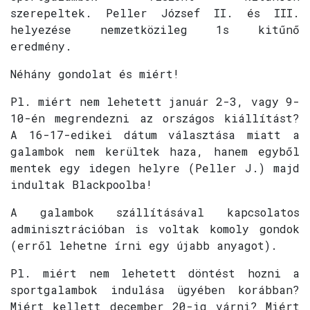
szerepeltek. Peller József II. és III.
helyezése nemzetközileg 1s kitűnő
eredmény.
Néhány gondolat és miért!
Pl. miért nem lehetett január 2-3, vagy 9-
10-én megrendezni az országos kiállítást?
A 16-17-edikei dátum választása miatt a
galambok nem kerültek haza, hanem egyből
mentek egy idegen helyre (Peller J.) majd
indultak Blackpoolba!
A galambok szállításával kapcsolatos
adminisztrációban is voltak komoly gondok
(erről lehetne írni egy újabb anyagot).
Pl. miért nem lehetett döntést hozni a
sportgalambok indulása ügyében korábban?
Miért kellett december 20-ig várni? Miért